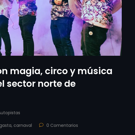
on magia, circo y música
el sector norte de
Autopistas
agasta
,
carnaval
0 Comentarios