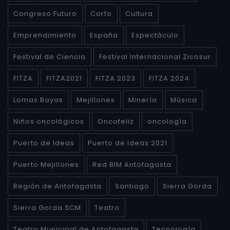
Congreso Futuro
Corfo
Cultura
Emprendimiento
España
Espectáculo
Festival de Ciencia
Festival Internacional Zicosur
FITZA
FITZA2021
FITZA 2023
FITZA 2024
Lomas Bayas
Mejillones
Minería
Música
Niños oncológicos
Oncofeliz
oncología
Puerto de Ideas
Puerto de Ideas 2021
Puerto Mejillones
Red BIM Antofagasta
Región de Antofagasta
Santiago
Sierra Gorda
Sierra Gorda SCM
Teatro
Teatro Municipal de Antofagasta
Tecnología