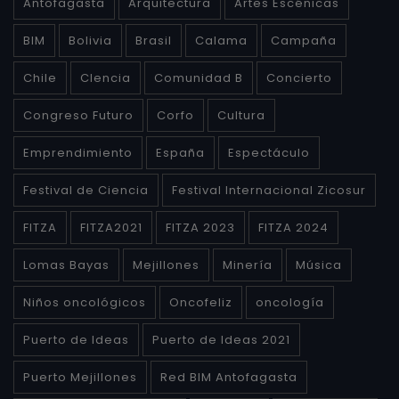
Antofagasta
Arquitectura
Artes Escénicas
BIM
Bolivia
Brasil
Calama
Campaña
Chile
CIencia
Comunidad B
Concierto
Congreso Futuro
Corfo
Cultura
Emprendimiento
España
Espectáculo
Festival de Ciencia
Festival Internacional Zicosur
FITZA
FITZA2021
FITZA 2023
FITZA 2024
Lomas Bayas
Mejillones
Minería
Música
Niños oncológicos
Oncofeliz
oncología
Puerto de Ideas
Puerto de Ideas 2021
Puerto Mejillones
Red BIM Antofagasta