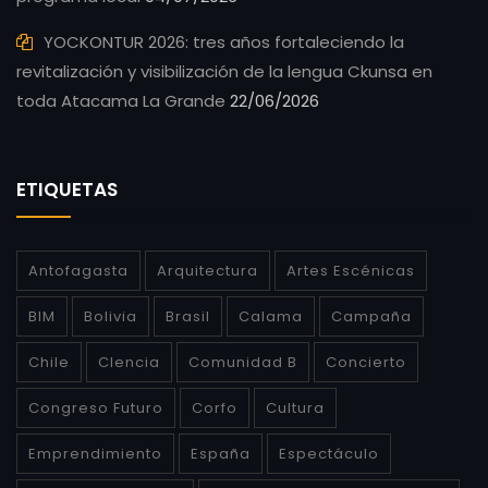
YOCKONTUR 2026: tres años fortaleciendo la
revitalización y visibilización de la lengua Ckunsa en
toda Atacama La Grande
22/06/2026
ETIQUETAS
Antofagasta
Arquitectura
Artes Escénicas
BIM
Bolivia
Brasil
Calama
Campaña
Chile
CIencia
Comunidad B
Concierto
Congreso Futuro
Corfo
Cultura
Emprendimiento
España
Espectáculo