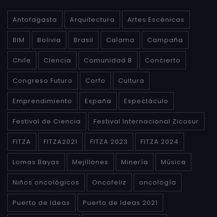
Antofagasta
Arquitectura
Artes Escénicas
BIM
Bolivia
Brasil
Calama
Campaña
Chile
CIencia
Comunidad B
Concierto
Congreso Futuro
Corfo
Cultura
Emprendimiento
España
Espectáculo
Festival de Ciencia
Festival Internacional Zicosur
FITZA
FITZA2021
FITZA 2023
FITZA 2024
Lomas Bayas
Mejillones
Minería
Música
Niños oncológicos
Oncofeliz
oncología
Puerto de Ideas
Puerto de Ideas 2021