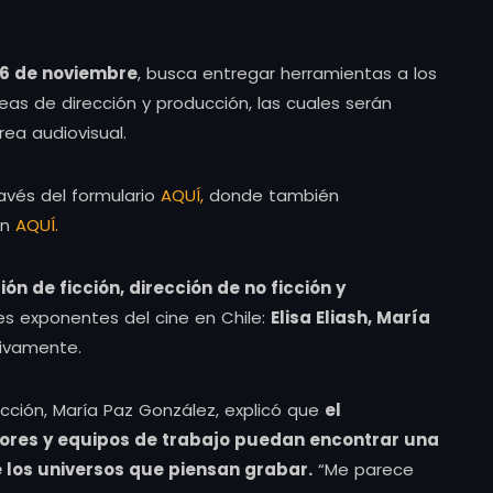
 16 de noviembre
, busca entregar herramientas a los
eas de dirección y producción, las cuales serán
rea audiovisual.
avés del formulario
AQUÍ,
donde también
én
AQUÍ.
ión de ficción, dirección de no ficción y
s exponentes del cine en Chile:
Elisa Eliash, María
tivamente.
ficción, María Paz González, explicó que
el
tores y equipos de trabajo puedan encontrar una
 los universos que piensan grabar.
“Me parece