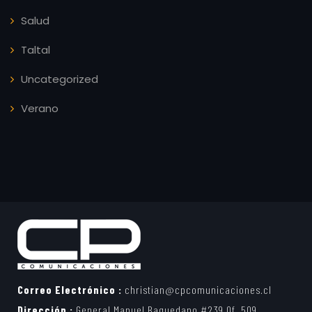
Salud
Taltal
Uncategorized
Verano
Correo Electrónico :
christian@cpcomunicaciones.cl
Dirección :
General Manuel Baquedano #239 Of. 509