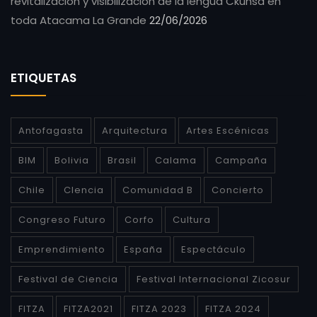
revitalización y visibilización de la lengua Ckunsa en
toda Atacama La Grande
22/06/2026
ETIQUETAS
Antofagasta
Arquitectura
Artes Escénicas
BIM
Bolivia
Brasil
Calama
Campaña
Chile
CIencia
Comunidad B
Concierto
Congreso Futuro
Corfo
Cultura
Emprendimiento
España
Espectáculo
Festival de Ciencia
Festival Internacional Zicosur
FITZA
FITZA2021
FITZA 2023
FITZA 2024