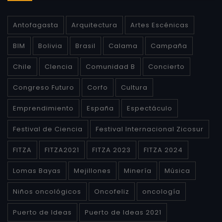
Antofagasta
Arquitectura
Artes Escénicas
BIM
Bolivia
Brasil
Calama
Campaña
Chile
CIencia
Comunidad B
Concierto
Congreso Futuro
Corfo
Cultura
Emprendimiento
España
Espectáculo
Festival de Ciencia
Festival Internacional Zicosur
FITZA
FITZA2021
FITZA 2023
FITZA 2024
Lomas Bayas
Mejillones
Minería
Música
Niños oncológicos
Oncofeliz
oncología
Puerto de Ideas
Puerto de Ideas 2021