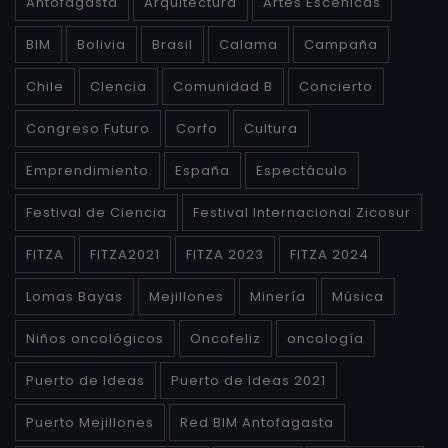
Antofagasta
Arquitectura
Artes Escénicas
BIM
Bolivia
Brasil
Calama
Campaña
Chile
CIencia
Comunidad B
Concierto
Congreso Futuro
Corfo
Cultura
Emprendimiento
España
Espectáculo
Festival de Ciencia
Festival Internacional Zicosur
FITZA
FITZA2021
FITZA 2023
FITZA 2024
Lomas Bayas
Mejillones
Minería
Música
Niños oncológicos
Oncofeliz
oncología
Puerto de Ideas
Puerto de Ideas 2021
Puerto Mejillones
Red BIM Antofagasta