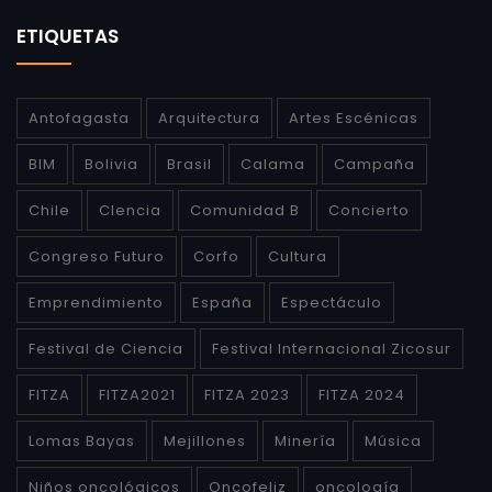
ETIQUETAS
Antofagasta
Arquitectura
Artes Escénicas
BIM
Bolivia
Brasil
Calama
Campaña
Chile
CIencia
Comunidad B
Concierto
Congreso Futuro
Corfo
Cultura
Emprendimiento
España
Espectáculo
Festival de Ciencia
Festival Internacional Zicosur
FITZA
FITZA2021
FITZA 2023
FITZA 2024
Lomas Bayas
Mejillones
Minería
Música
Niños oncológicos
Oncofeliz
oncología