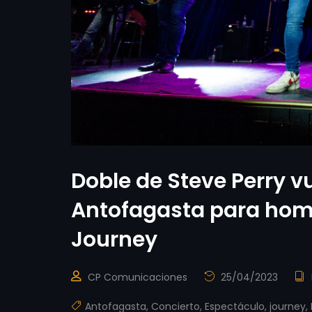
Doble de Steve Perry v
Antofagasta para home
Journey
CP Comunicaciones
25/04/2023
Antofagasta
,
Concierto
,
Espectáculo
,
journey
,