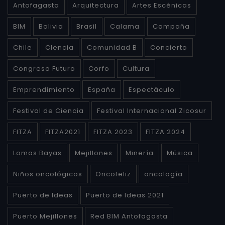
Antofagasta
Arquitectura
Artes Escénicas
BIM
Bolivia
Brasil
Calama
Campaña
Chile
CIencia
Comunidad B
Concierto
Congreso Futuro
Corfo
Cultura
Emprendimiento
España
Espectáculo
Festival de Ciencia
Festival Internacional Zicosur
FITZA
FITZA2021
FITZA 2023
FITZA 2024
Lomas Bayas
Mejillones
Minería
Música
Niños oncológicos
Oncofeliz
oncología
Puerto de Ideas
Puerto de Ideas 2021
Puerto Mejillones
Red BIM Antofagasta