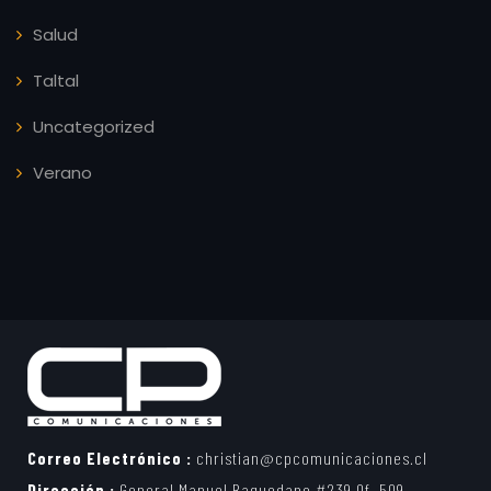
Salud
Taltal
Uncategorized
Verano
Correo Electrónico :
christian@cpcomunicaciones.cl
Dirección :
General Manuel Baquedano #239 Of. 509