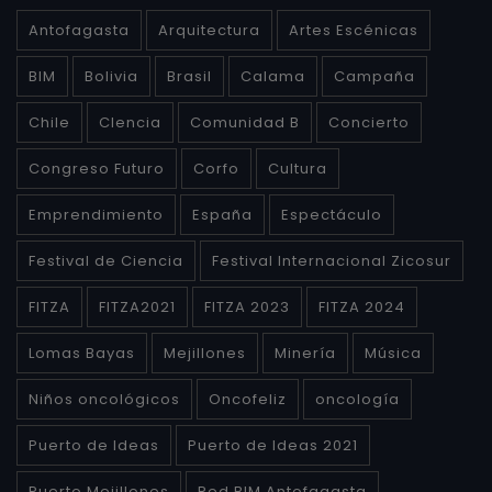
Antofagasta
Arquitectura
Artes Escénicas
BIM
Bolivia
Brasil
Calama
Campaña
Chile
CIencia
Comunidad B
Concierto
Congreso Futuro
Corfo
Cultura
Emprendimiento
España
Espectáculo
Festival de Ciencia
Festival Internacional Zicosur
FITZA
FITZA2021
FITZA 2023
FITZA 2024
Lomas Bayas
Mejillones
Minería
Música
Niños oncológicos
Oncofeliz
oncología
Puerto de Ideas
Puerto de Ideas 2021
Puerto Mejillones
Red BIM Antofagasta