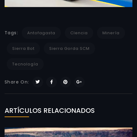
Tags:
Antofagasta
CIencia
Minería
Sierra Bot
Sierra Gorda SCM
Tecnología
Share On:
ARTÍCULOS RELACIONADOS