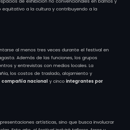
 espacios de exhibición no convencionales en barrios y
equitativo a la cultura y contribuyendo a la
arse al menos tres veces durante el festival en
agasta. Además de las funciones, los grupos
ntros y entrevistas con medios locales. La
ñía, los costos de traslado, alojamiento y
r compañía nacional
y cinco
integrantes por
presentaciones artísticas, sino que busca involucrar
s. Este año, el festival incluirá talleres, foros y