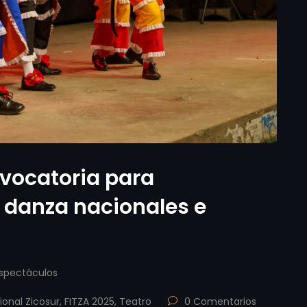
nvocatoria para
 danza nacionales e
spectáculos
ional Zicosur
,
FITZA 2025
,
Teatro
0 Comentarios