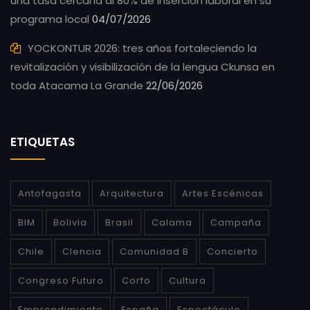
una tasa cercana al 80% de inserción laboral en su
programa local
04/07/2026
YOCKONTUR 2026: tres años fortaleciendo la
revitalización y visibilización de la lengua Ckunsa en
toda Atacama La Grande
22/06/2026
ETIQUETAS
Antofagasta
Arquitectura
Artes Escénicas
BIM
Bolivia
Brasil
Calama
Campaña
Chile
CIencia
Comunidad B
Concierto
Congreso Futuro
Corfo
Cultura
Emprendimiento
España
Espectáculo