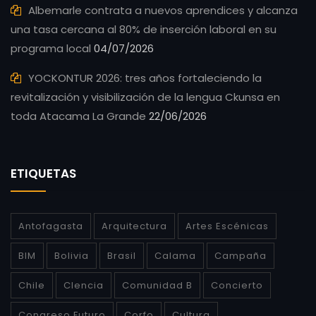
Albemarle contrata a nuevos aprendices y alcanza
una tasa cercana al 80% de inserción laboral en su
programa local
04/07/2026
YOCKONTUR 2026: tres años fortaleciendo la
revitalización y visibilización de la lengua Ckunsa en
toda Atacama La Grande
22/06/2026
ETIQUETAS
Antofagasta
Arquitectura
Artes Escénicas
BIM
Bolivia
Brasil
Calama
Campaña
Chile
CIencia
Comunidad B
Concierto
Congreso Futuro
Corfo
Cultura