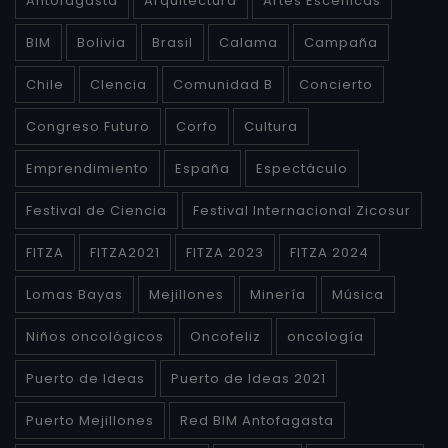
Antofagasta
Arquitectura
Artes Escénicas
BIM
Bolivia
Brasil
Calama
Campaña
Chile
CIencia
Comunidad B
Concierto
Congreso Futuro
Corfo
Cultura
Emprendimiento
España
Espectáculo
Festival de Ciencia
Festival Internacional Zicosur
FITZA
FITZA2021
FITZA 2023
FITZA 2024
Lomas Bayas
Mejillones
Minería
Música
Niños oncológicos
Oncofeliz
oncología
Puerto de Ideas
Puerto de Ideas 2021
Puerto Mejillones
Red BIM Antofagasta