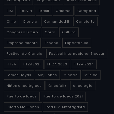
Antofagasta
Arquitectura
Artes Escénicas
BIM
Bolivia
Brasil
Calama
Campaña
Chile
CIencia
Comunidad B
Concierto
Congreso Futuro
Corfo
Cultura
Emprendimiento
España
Espectáculo
Festival de Ciencia
Festival Internacional Zicosur
FITZA
FITZA2021
FITZA 2023
FITZA 2024
Lomas Bayas
Mejillones
Minería
Música
Niños oncológicos
Oncofeliz
oncología
Puerto de Ideas
Puerto de Ideas 2021
Puerto Mejillones
Red BIM Antofagasta