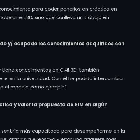
l conocimiento para poder ponerlos en práctica en
odelar en 3D, sino que conlleva un trabajo en
ado y/ ocupado los conocimientos adquiridos con
 y tiene conocimientos en Civil 3D, también
ene en la universidad. Con él he podido intercambiar
ndo el modelo como ejemplo”.
ctica y valor la propuesta de BIM en algún
 me sentiría más capacitado para desempeñarme en la
ue, gracias a el ensayo y error uno adquiere más